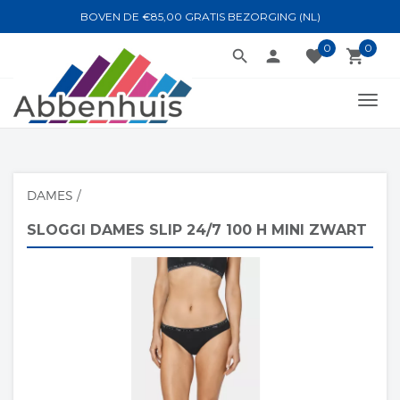
BOVEN DE €85,00 GRATIS BEZORGING (NL)
0
0
search
person
favorite
local_grocery_store
TOGG
NAVI
DAMES
/
SLOGGI DAMES SLIP 24/7 100 H MINI ZWART