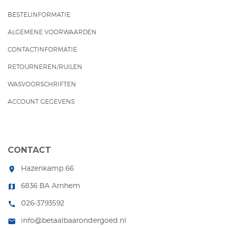
BESTELINFORMATIE
ALGEMENE VOORWAARDEN
CONTACTINFORMATIE
RETOURNEREN/RUILEN
WASVOORSCHRIFTEN
ACCOUNT GEGEVENS
CONTACT
Hazenkamp 66
room
6836 BA Arnhem
map
026-3793592
call
info@betaalbaarondergoed.nl
mail