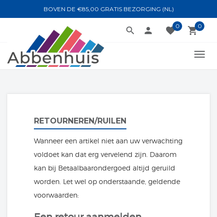
BOVEN DE €85,00 GRATIS BEZORGING (NL)
0
0
search
person
favorite
local_grocery_store
TOGG
NAVI
RETOURNEREN/RUILEN
Wanneer een artikel niet aan uw verwachting
voldoet kan dat erg vervelend zijn. Daarom
kan bij Betaalbaarondergoed altijd geruild
worden. Let wel op onderstaande, geldende
voorwaarden: