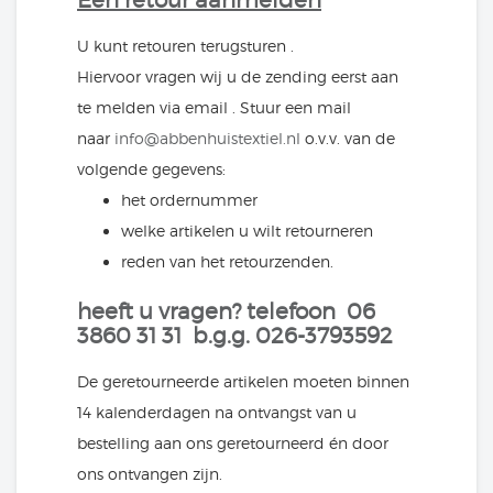
Een retour aanmelden
U kunt retouren terugsturen .
Hiervoor vragen wij u de zending eerst aan
te melden via email . Stuur een mail
naar
info@abbenhuistextiel.nl
o.v.v. van de
volgende gegevens:
het ordernummer
welke artikelen u wilt retourneren
reden van het retourzenden.
heeft u vragen? telefoon 06
3860 31 31 b.g.g. 026-3793592
De geretourneerde artikelen moeten binnen
14 kalenderdagen na ontvangst van u
bestelling aan ons geretourneerd én door
ons ontvangen zijn.