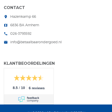
CONTACT
Hazenkamp 66
room
6836 BA Arnhem
map
026-3793592
call
info@betaalbaarondergoed.nl
mail
KLANTBEOORDELINGEN
/
8.5
10
6 reviews