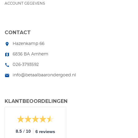
ACCOUNT GEGEVENS
CONTACT
Hazenkamp 66
room
6836 BA Arnhem
map
026-3793592
call
info@betaalbaarondergoed.nl
mail
KLANTBEOORDELINGEN
/
8.5
10
6 reviews