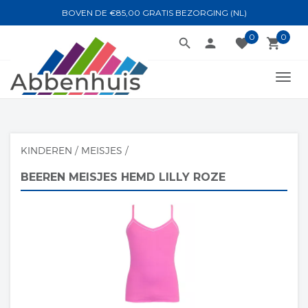
BOVEN DE €85,00 GRATIS BEZORGING (NL)
0
0
search
person
favorite
local_grocery_store
TOGG
NAVI
KINDEREN
/
MEISJES
/
BEEREN MEISJES HEMD LILLY ROZE