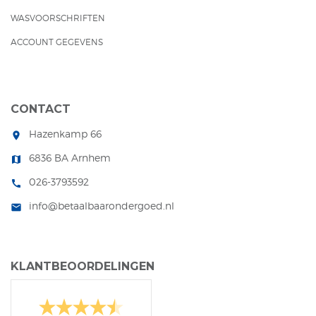
WASVOORSCHRIFTEN
ACCOUNT GEGEVENS
CONTACT
Hazenkamp 66
room
6836 BA Arnhem
map
026-3793592
call
info@betaalbaarondergoed.nl
mail
KLANTBEOORDELINGEN