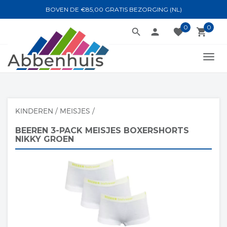
BOVEN DE €85,00 GRATIS BEZORGING (NL)
0
0
search
person
favorite
local_grocery_store
TOGG
NAVI
KINDEREN
/
MEISJES
/
BEEREN 3-PACK MEISJES BOXERSHORTS
NIKKY GROEN