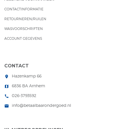
CONTACTINFORMATIE
RETOURNEREN/RUILEN
WASVOORSCHRIFTEN
ACCOUNT GEGEVENS
CONTACT
Hazenkamp 66
room
6836 BA Arnhem
map
026-3793592
call
info@betaalbaarondergoed.nl
mail