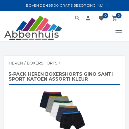
BOVEN DE €85,00 GRATIS BEZORGING (NL)
0
0
search
person
favorite
local_grocery_store
TOGG
NAVI
HEREN
/
BOXERSHORTS
/
5-PACK HEREN BOXERSHORTS GINO SANTI
SPORT KATOEN ASSORTI KLEUR