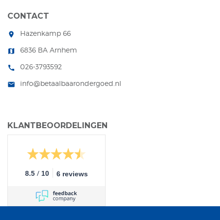
CONTACT
Hazenkamp 66
room
6836 BA Arnhem
map
026-3793592
call
info@betaalbaarondergoed.nl
mail
KLANTBEOORDELINGEN
/
8.5
10
6 reviews