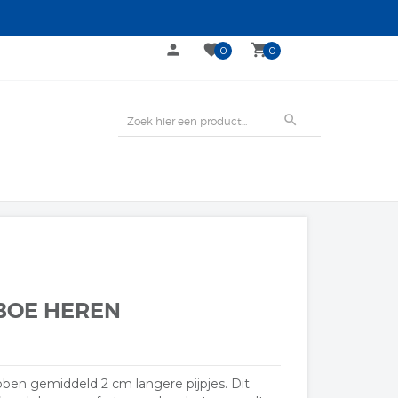
person
favorite
local_grocery_store
0
0
search
BOE HEREN
ben gemiddeld 2 cm langere pijpjes. Dit