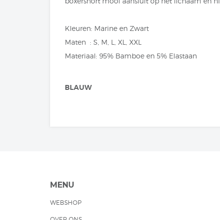
boxershort mooi aansluit op het lichaam en n
Kleuren: Marine en Zwart
Maten : S, M, L, XL, XXL
Materiaal: 95% Bamboe en 5% Elastaan
BLAUW
MENU
WEBSHOP
OVER ONS